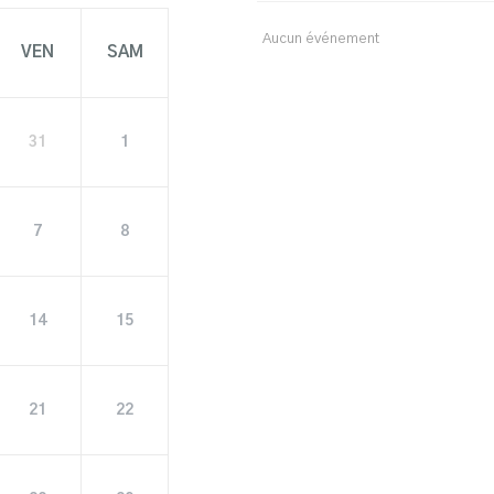
Aucun événement
VEN
SAM
31
1
7
8
14
15
21
22