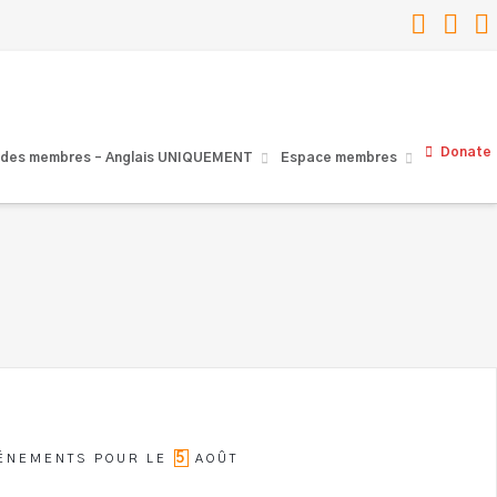
Faceb
Lin
Donate
 des membres – Anglais UNIQUEMENT
Espace membres
5
ÉNEMENTS POUR LE
AOÛT