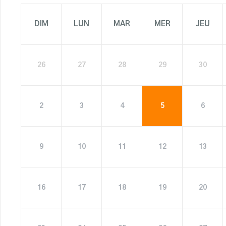
DIM
LUN
MAR
MER
JEU
26
27
28
29
30
2
3
4
5
6
9
10
11
12
13
16
17
18
19
20